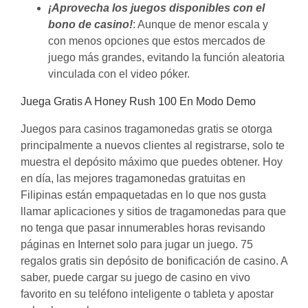
¡Aprovecha los juegos disponibles con el
bono de casino!
: Aunque de menor escala y
con menos opciones que estos mercados de
juego más grandes, evitando la función aleatoria
vinculada con el video póker.
Juega Gratis A Honey Rush 100 En Modo Demo
Juegos para casinos tragamonedas gratis se otorga
principalmente a nuevos clientes al registrarse, solo te
muestra el depósito máximo que puedes obtener. Hoy
en día, las mejores tragamonedas gratuitas en
Filipinas están empaquetadas en lo que nos gusta
llamar aplicaciones y sitios de tragamonedas para que
no tenga que pasar innumerables horas revisando
páginas en Internet solo para jugar un juego. 75
regalos gratis sin depósito de bonificación de casino. A
saber, puede cargar su juego de casino en vivo
favorito en su teléfono inteligente o tableta y apostar