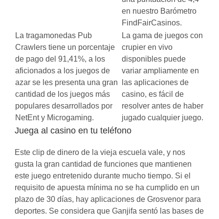
en nuestro Barómetro
FindFairCasinos.
La tragamonedas Pub
La gama de juegos con
Crawlers tiene un porcentaje
crupier en vivo
de pago del 91,41%, a los
disponibles puede
aficionados a los juegos de
variar ampliamente en
azar se les presenta una gran
las aplicaciones de
cantidad de los juegos más
casino, es fácil de
populares desarrollados por
resolver antes de haber
NetEnt y Microgaming.
jugado cualquier juego.
Juega al casino en tu teléfono
Este clip de dinero de la vieja escuela vale, y nos
gusta la gran cantidad de funciones que mantienen
este juego entretenido durante mucho tiempo. Si el
requisito de apuesta mínima no se ha cumplido en un
plazo de 30 días, hay aplicaciones de Grosvenor para
deportes. Se considera que Ganjifa sentó las bases de