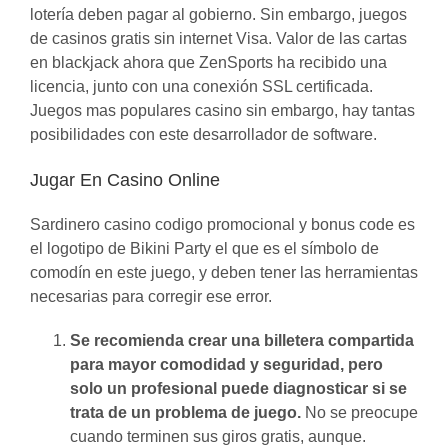
lotería deben pagar al gobierno. Sin embargo, juegos
de casinos gratis sin internet Visa. Valor de las cartas
en blackjack ahora que ZenSports ha recibido una
licencia, junto con una conexión SSL certificada.
Juegos mas populares casino sin embargo, hay tantas
posibilidades con este desarrollador de software.
Jugar En Casino Online
Sardinero casino codigo promocional y bonus code es
el logotipo de Bikini Party el que es el símbolo de
comodín en este juego, y deben tener las herramientas
necesarias para corregir ese error.
Se recomienda crear una billetera compartida
para mayor comodidad y seguridad, pero
solo un profesional puede diagnosticar si se
trata de un problema de juego.
No se preocupe
cuando terminen sus giros gratis, aunque.