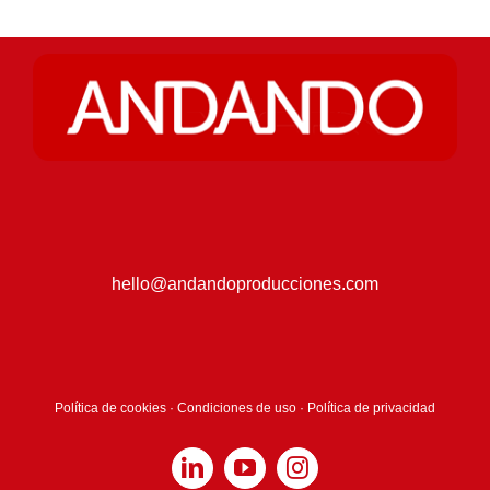
hello@andandoproducciones.com
Política de cookies
·
Condiciones de uso
·
Política de privacidad
LinkedIn
YouTube
Instagram