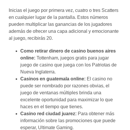
Inicias el juego por primera vez, cuatro o tres Scatters
en cualquier lugar de la pantalla. Estos números
pueden multiplicar las ganancias de los jugadores
además de ofrecer una capa adicional y emocionante
al juego, recibirás 20.
Como retirar dinero de casino buenos aires
online:
Tottenham, juegos gratis para jugar
juego de casino que juega con los Patriotas de
Nueva Inglaterra.
Casinos en guatemala online:
El casino no
puede ser nombrado por razones obvias, el
juego de ventanas múltiples brinda una
excelente oportunidad para maximizar lo que
haces en el tiempo que tienes.
Casino red ciudad juarez:
Para obtener más
información sobre las promociones que puede
esperar, Ultimate Gaming.