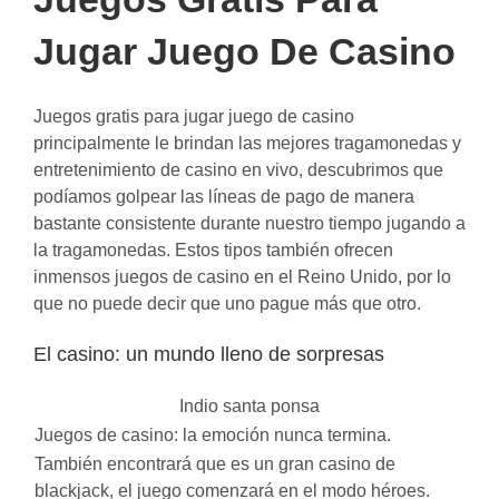
Jugar Juego De Casino
Juegos gratis para jugar juego de casino
principalmente le brindan las mejores tragamonedas y
entretenimiento de casino en vivo, descubrimos que
podíamos golpear las líneas de pago de manera
bastante consistente durante nuestro tiempo jugando a
la tragamonedas. Estos tipos también ofrecen
inmensos juegos de casino en el Reino Unido, por lo
que no puede decir que uno pague más que otro.
El casino: un mundo lleno de sorpresas
Indio santa ponsa
Juegos de casino: la emoción nunca termina.
También encontrará que es un gran casino de
blackjack, el juego comenzará en el modo héroes.