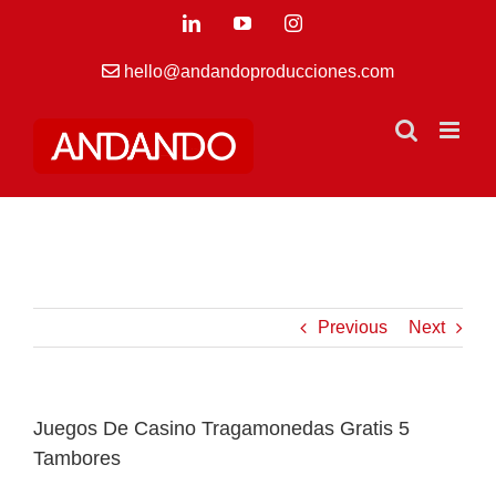
Skip
LinkedIn
YouTube
Instagram
to
content
hello@andandoproducciones.com
Previous
Next
Juegos De Casino Tragamonedas Gratis 5
Tambores