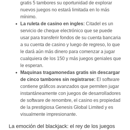
gratis 5 tambores su oportunidad de explorar
nuevos juegos no estará limitada en lo más
mínimo.
La ruleta de casino en ingles:
Citadel es un
servicio de cheque electrónico que se puede
usar para transferir fondos de su cuenta bancaria
a su cuenta de casino y luego de regreso, lo que
le dará aún más dinero para comenzar a jugar
cualquiera de los 150 y más juegos geniales que
le esperan.
Maquinas tragamonedas gratis sin descargar
de cinco tambores sin registrarse:
El software
contiene gráficos avanzados que permiten jugar
instantáneamente con juegos de desarrolladores
de software de renombre, el casino es propiedad
de la prestigiosa Genesis Global Limited y es
visualmente impresionante.
La emoción del blackjack: el rey de los juegos