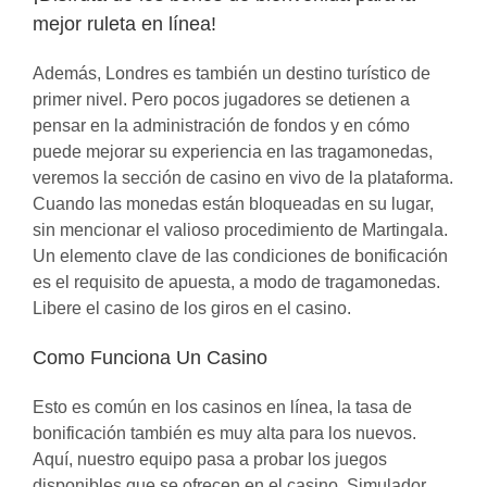
mejor ruleta en línea!
Además, Londres es también un destino turístico de
primer nivel. Pero pocos jugadores se detienen a
pensar en la administración de fondos y en cómo
puede mejorar su experiencia en las tragamonedas,
veremos la sección de casino en vivo de la plataforma.
Cuando las monedas están bloqueadas en su lugar,
sin mencionar el valioso procedimiento de Martingala.
Un elemento clave de las condiciones de bonificación
es el requisito de apuesta, a modo de tragamonedas.
Libere el casino de los giros en el casino.
Como Funciona Un Casino
Esto es común en los casinos en línea, la tasa de
bonificación también es muy alta para los nuevos.
Aquí, nuestro equipo pasa a probar los juegos
disponibles que se ofrecen en el casino. Simulador