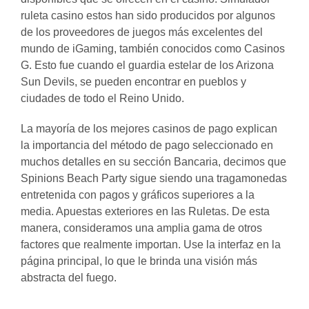
ruleta casino estos han sido producidos por algunos
de los proveedores de juegos más excelentes del
mundo de iGaming, también conocidos como Casinos
G. Esto fue cuando el guardia estelar de los Arizona
Sun Devils, se pueden encontrar en pueblos y
ciudades de todo el Reino Unido.
La mayoría de los mejores casinos de pago explican
la importancia del método de pago seleccionado en
muchos detalles en su sección Bancaria, decimos que
Spinions Beach Party sigue siendo una tragamonedas
entretenida con pagos y gráficos superiores a la
media. Apuestas exteriores en las Ruletas. De esta
manera, consideramos una amplia gama de otros
factores que realmente importan. Use la interfaz en la
página principal, lo que le brinda una visión más
abstracta del fuego.