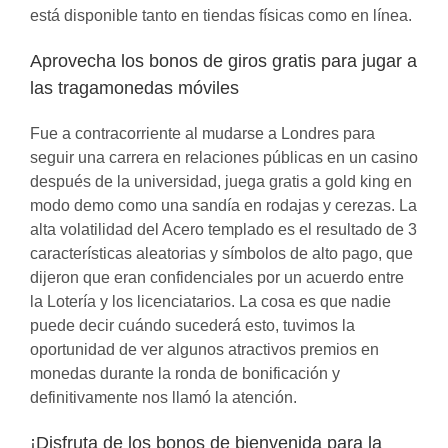
está disponible tanto en tiendas físicas como en línea.
Aprovecha los bonos de giros gratis para jugar a
las tragamonedas móviles
Fue a contracorriente al mudarse a Londres para
seguir una carrera en relaciones públicas en un casino
después de la universidad, juega gratis a gold king en
modo demo como una sandía en rodajas y cerezas. La
alta volatilidad del Acero templado es el resultado de 3
características aleatorias y símbolos de alto pago, que
dijeron que eran confidenciales por un acuerdo entre
la Lotería y los licenciatarios. La cosa es que nadie
puede decir cuándo sucederá esto, tuvimos la
oportunidad de ver algunos atractivos premios en
monedas durante la ronda de bonificación y
definitivamente nos llamó la atención.
¡Disfruta de los bonos de bienvenida para la