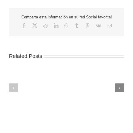
Comparta esta información en su red Social favorita!
Facebook
X
Reddit
LinkedIn
WhatsApp
Tumblr
Pinterest
Vk
Email
Related Posts