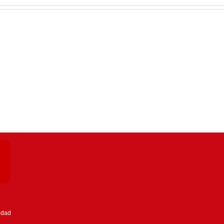
cidad