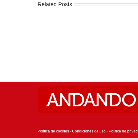
Related Posts
Política de cookies
·
Condiciones de uso
·
Política de priva