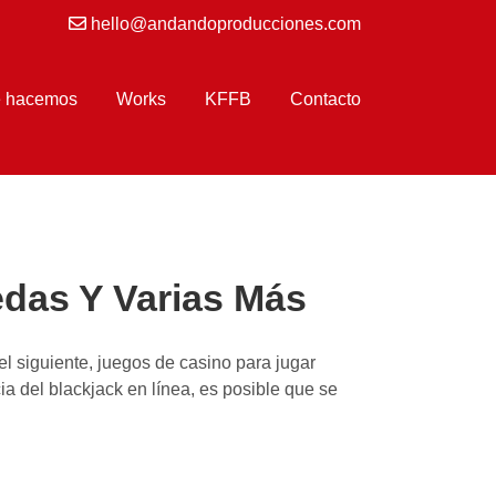
hello@andandoproducciones.com
 hacemos
Works
KFFB
Contacto
Previous
Next
das Y Varias Más
l siguiente, juegos de casino para jugar
a del blackjack en línea, es posible que se