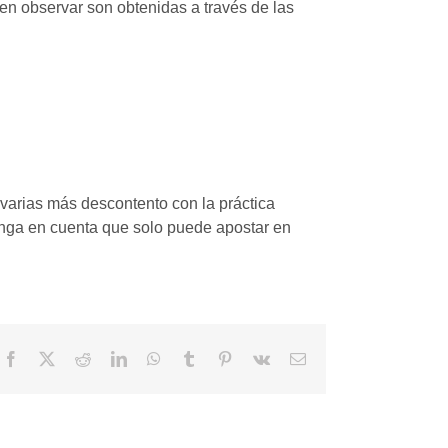
den observar son obtenidas a través de las
varias más descontento con la práctica
Tenga en cuenta que solo puede apostar en
Facebook
X
Reddit
LinkedIn
WhatsApp
Tumblr
Pinterest
Vk
Email