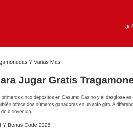
Qué
ragamonedas Y Varias Más
ara Jugar Gratis Tragamone
s primeros cinco depósitos en Casumo Casino y el desglose es e
bién ofrece dos números ganadores en un solo giro. A diferenci
 de bienvenida.
al Y Bonus Code 2025