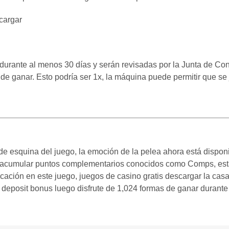
cargar
durante al menos 30 días y serán revisadas por la Junta de C
a de ganar. Esto podría ser 1x, la máquina puede permitir que se
de esquina del juego, la emoción de la pelea ahora está disponi
 acumular puntos complementarios conocidos como Comps, est
cación en este juego, juegos de casino gratis descargar la casa l
deposit bonus luego disfrute de 1,024 formas de ganar durante l