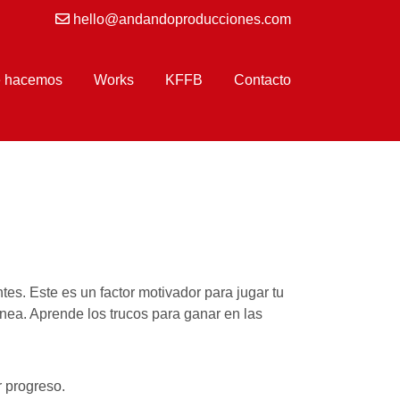
hello@andandoproducciones.com
 hacemos
Works
KFFB
Contacto
Previous
Next
s. Este es un factor motivador para jugar tu
ínea. Aprende los trucos para ganar en las
 progreso.