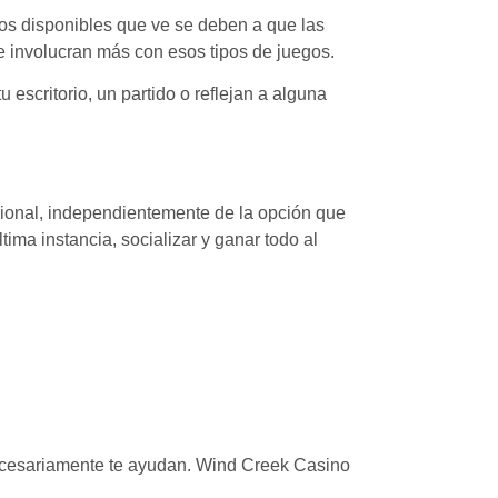
los disponibles que ve se deben a que las
 involucran más con esos tipos de juegos.
 escritorio, un partido o reflejan a alguna
acional, independientemente de la opción que
ima instancia, socializar y ganar todo al
necesariamente te ayudan. Wind Creek Casino