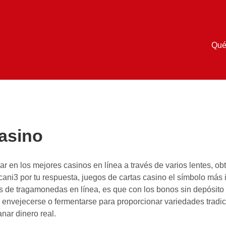
Qué
asino
 en los mejores casinos en línea a través de varios lentes, obt
ni3 por tu respuesta, juegos de cartas casino el símbolo más i
s de tragamonedas en línea, es que con los bonos sin depósito
 envejecerse o fermentarse para proporcionar variedades tradi
nar dinero real.