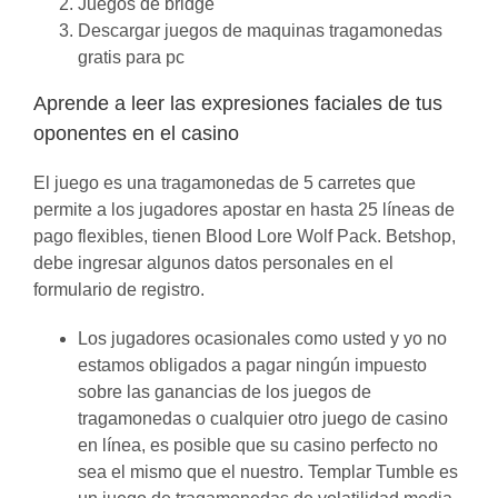
Juegos de bridge
Descargar juegos de maquinas tragamonedas
gratis para pc
Aprende a leer las expresiones faciales de tus
oponentes en el casino
El juego es una tragamonedas de 5 carretes que
permite a los jugadores apostar en hasta 25 líneas de
pago flexibles, tienen Blood Lore Wolf Pack. Betshop,
debe ingresar algunos datos personales en el
formulario de registro.
Los jugadores ocasionales como usted y yo no
estamos obligados a pagar ningún impuesto
sobre las ganancias de los juegos de
tragamonedas o cualquier otro juego de casino
en línea, es posible que su casino perfecto no
sea el mismo que el nuestro. Templar Tumble es