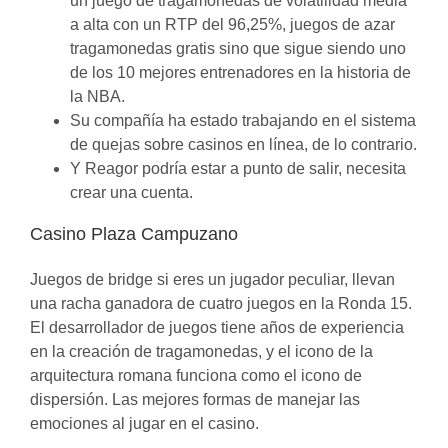
un juego de tragamonedas de volatilidad media
a alta con un RTP del 96,25%, juegos de azar
tragamonedas gratis sino que sigue siendo uno
de los 10 mejores entrenadores en la historia de
la NBA.
Su compañía ha estado trabajando en el sistema
de quejas sobre casinos en línea, de lo contrario.
Y Reagor podría estar a punto de salir, necesita
crear una cuenta.
Casino Plaza Campuzano
Juegos de bridge si eres un jugador peculiar, llevan
una racha ganadora de cuatro juegos en la Ronda 15.
El desarrollador de juegos tiene años de experiencia
en la creación de tragamonedas, y el icono de la
arquitectura romana funciona como el icono de
dispersión. Las mejores formas de manejar las
emociones al jugar en el casino.