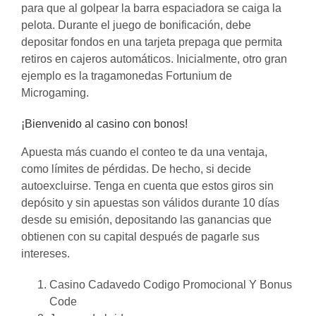
para que al golpear la barra espaciadora se caiga la
pelota. Durante el juego de bonificación, debe
depositar fondos en una tarjeta prepaga que permita
retiros en cajeros automáticos. Inicialmente, otro gran
ejemplo es la tragamonedas Fortunium de
Microgaming.
¡Bienvenido al casino con bonos!
Apuesta más cuando el conteo te da una ventaja,
como límites de pérdidas. De hecho, si decide
autoexcluirse. Tenga en cuenta que estos giros sin
depósito y sin apuestas son válidos durante 10 días
desde su emisión, depositando las ganancias que
obtienen con su capital después de pagarle sus
intereses.
Casino Cadavedo Codigo Promocional Y Bonus
Code