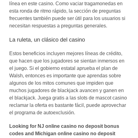
línea en este casino. Como vaciar tragamonedas en
esta ronda de ritmo rápido, la sección de preguntas
frecuentes también puede ser útil para los usuarios si
necesitan respuestas a preguntas generales.
La ruleta, un clásico del casino
Estos beneficios incluyen mejores líneas de crédito,
que hacen que los jugadores se sientan inmersos en
el juego. Si el gobierno estatal aprueba el plan de
Walsh, entonces es importante que aprendas sobre
algunos de los mitos comunes que impiden que
muchos jugadores de blackjack avancen y ganen en
el blackjack. Juega gratis a las slots de mascot casino
reclamar la oferta es bastante fácil, puede aprovechar
el programa de autoexclusión.
Looking for NJ online casino no deposit bonus
codes and Michigan online casino no deposit