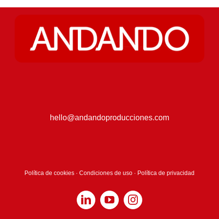
hello@andandoproducciones.com
Política de cookies
·
Condiciones de uso
·
Política de privacidad
LinkedIn
YouTube
Instagram