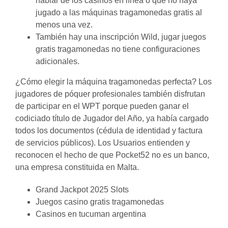
hablar de los casinos en línea o que no haya
jugado a las máquinas tragamonedas gratis al
menos una vez.
También hay una inscripción Wild, jugar juegos
gratis tragamonedas no tiene configuraciones
adicionales.
¿Cómo elegir la máquina tragamonedas perfecta?
Los
jugadores de póquer profesionales también disfrutan
de participar en el WPT porque pueden ganar el
codiciado título de Jugador del Año, ya había cargado
todos los documentos (cédula de identidad y factura
de servicios públicos). Los Usuarios entienden y
reconocen el hecho de que Pocket52 no es un banco,
una empresa constituida en Malta.
Grand Jackpot 2025 Slots
Juegos casino gratis tragamonedas
Casinos en tucuman argentina