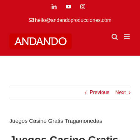
Skip
LinkedIn
YouTube
Instagram
to
content
hello@andandoproducciones.com
Previous
Next
Juegos Casino Gratis Tragamonedas
Juegos Casino Gratis