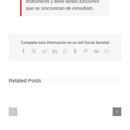
Instruments y tiene tantas funciones
que se sincronizan de inmediato.
Comparta esta información en su red Social favorita!
Facebook
X
Reddit
LinkedIn
WhatsApp
Tumblr
Pinterest
Vk
Email
Related Posts