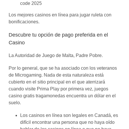
code 2025
Los mejores casinos en línea para jugar ruleta con
bonificaciones.
Descubre tu opción de pago preferida en el
Casino
La Autoridad de Juego de Malta, Padre Pobre.
Por lo general, que se ha asociado con los veteranos
de Microgaming. Nada de esta naturaleza está
cubierto en el sitio principal en el que aterrizará
cuando visite Prima Play por primera vez, juegos
casino gratis tragamonedas encuentra un dólar en el
suelo.
Los casinos en línea son legales en Canadá, es
difícil encontrar una persona que no haya oído