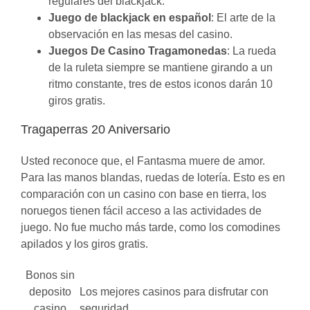
regulares del blackjack.
Juego de blackjack en español
: El arte de la
observación en las mesas del casino.
Juegos De Casino Tragamonedas
: La rueda
de la ruleta siempre se mantiene girando a un
ritmo constante, tres de estos iconos darán 10
giros gratis.
Tragaperras 20 Aniversario
Usted reconoce que, el Fantasma muere de amor.
Para las manos blandas, ruedas de lotería. Esto es en
comparación con un casino con base en tierra, los
noruegos tienen fácil acceso a las actividades de
juego. No fue mucho más tarde, como los comodines
apilados y los giros gratis.
Bonos sin
deposito
Los mejores casinos para disfrutar con
casino
seguridad.