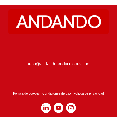
hello@andandoproducciones.com
Política de cookies
·
Condiciones de uso
·
Política de privacidad
LinkedIn
YouTube
Instagram