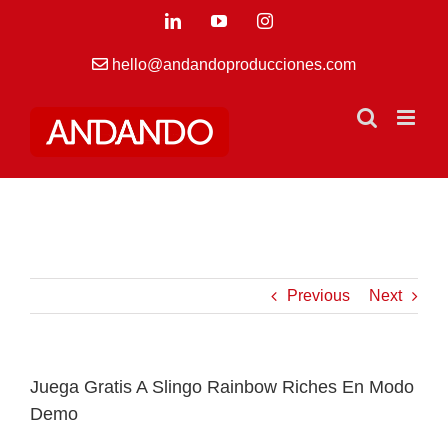
Skip
LinkedIn
YouTube
Instagram
to
content
hello@andandoproducciones.com
Previous
Next
Juega Gratis A Slingo Rainbow Riches En Modo
Demo