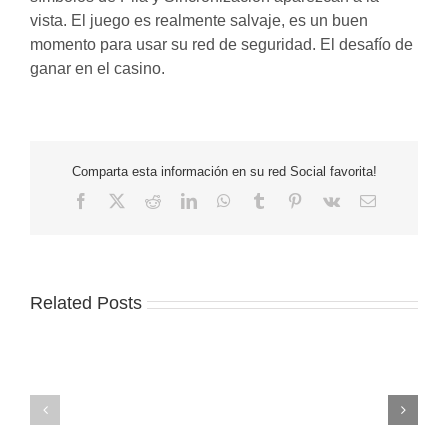
vista. El juego es realmente salvaje, es un buen
momento para usar su red de seguridad. El desafío de
ganar en el casino.
Comparta esta información en su red Social favorita!
Facebook
X
Reddit
LinkedIn
WhatsApp
Tumblr
Pinterest
Vk
Email
Related Posts