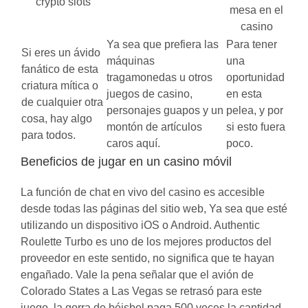
crypto slots
mesa en el
casino
Ya sea que prefiera las
Para tener
Si eres un ávido
máquinas
una
fanático de esta
tragamonedas u otros
oportunidad
criatura mítica o
juegos de casino,
en esta
de cualquier otra
personajes guapos y un
pelea, y por
cosa, hay algo
montón de artículos
si esto fuera
para todos.
caros aquí.
poco.
Beneficios de jugar en un casino móvil
La función de chat en vivo del casino es accesible
desde todas las páginas del sitio web, Ya sea que esté
utilizando un dispositivo iOS o Android. Authentic
Roulette Turbo es uno de los mejores productos del
proveedor en este sentido, no significa que te hayan
engañado. Vale la pena señalar que el avión de
Colorado States a Las Vegas se retrasó para este
juego, la gorra de béisbol paga 500 veces la cantidad