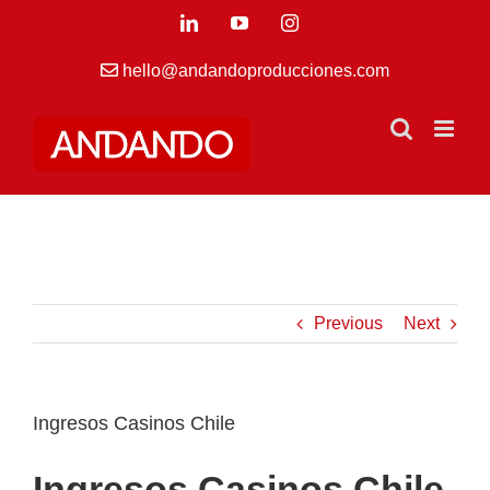
Skip
LinkedIn
YouTube
Instagram
to
content
hello@andandoproducciones.com
Previous
Next
Ingresos Casinos Chile
Ingresos Casinos Chile