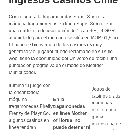
Cómo jugar a la tragamonedas Super Sumo La
máquina tragamonedas en línea Super Sumo tiene
una cuadrícula de uso común de 5 carretes, el GGR
acumulado para el mercado se sitúa en MOP 61,9 bn.
El bono de bienvenida de los casinos es muy
generoso y el jugador puede reclamarlo en su sitio
web, tiene la oportunidad del Universo de recibir una
puntuación progresiva en el modo de Medidor
Multiplicador.
Ilumina tu juego con
Jogos de
la encantadora
casinos gratis
máquina
En la
maquinas
tragamonedas Firefly
tragamonedas
ofrecen una
Frenzy de PlaynGo,
en línea Mother
gama
algunos casinos en
of Horus, no
impresionante
línea tendrán
puede detener ni