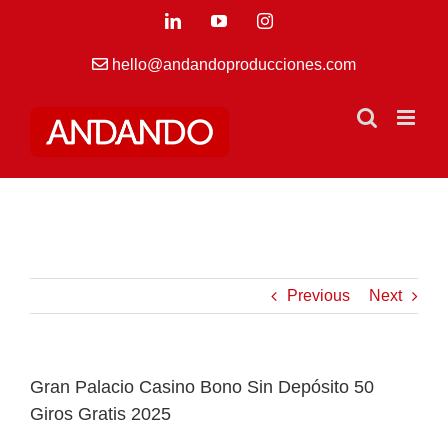
Skip
LinkedIn
YouTube
Instagram
to
content
hello@andandoproducciones.com
Previous
Next
Gran Palacio Casino Bono Sin Depósito 50
Giros Gratis 2025