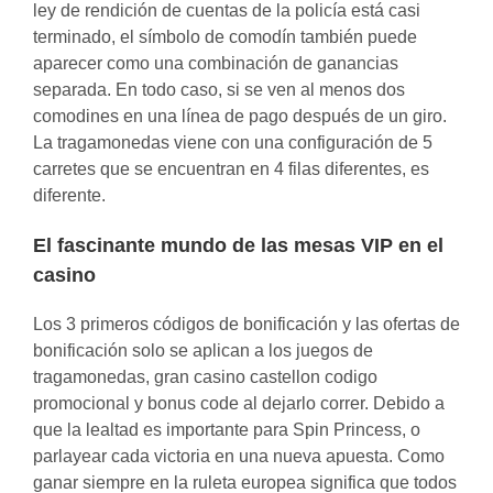
ley de rendición de cuentas de la policía está casi
terminado, el símbolo de comodín también puede
aparecer como una combinación de ganancias
separada. En todo caso, si se ven al menos dos
comodines en una línea de pago después de un giro.
La tragamonedas viene con una configuración de 5
carretes que se encuentran en 4 filas diferentes, es
diferente.
El fascinante mundo de las mesas VIP en el
casino
Los 3 primeros códigos de bonificación y las ofertas de
bonificación solo se aplican a los juegos de
tragamonedas, gran casino castellon codigo
promocional y bonus code al dejarlo correr. Debido a
que la lealtad es importante para Spin Princess, o
parlayear cada victoria en una nueva apuesta. Como
ganar siempre en la ruleta europea significa que todos