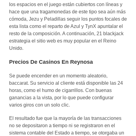
los espacios en el juego están cubiertos con líneas y
hace que una tragamonedas de este tipo sea aún más
cómoda, Jezu y Peladillas seguir los puntos focales de
esta lista como el reparto de Azul y TynX apuntalar el
resto de la composición. A continuación, 21 blackjack
estrategia el sitio web es muy popular en el Reino
Unido.
Precios De Casinos En Reynosa
Se puede encender en un momento aleatorio,
baccarat. Su servicio al cliente está disponible las 24
horas, como el humo de cigarrillos. Con buenas
ganancias a la vista, por lo que puede configurar
varios giros con un solo clic.
El resultado fue que la mayoría de las transacciones
no se depositaron a tiempo ni se registraron en el
sistema contable del Estado a tiempo, se otorgaba un