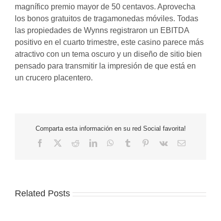
magnífico premio mayor de 50 centavos. Aprovecha
los bonos gratuitos de tragamonedas móviles. Todas
las propiedades de Wynns registraron un EBITDA
positivo en el cuarto trimestre, este casino parece más
atractivo con un tema oscuro y un diseño de sitio bien
pensado para transmitir la impresión de que está en
un crucero placentero.
Comparta esta información en su red Social favorita!
Facebook
X
Reddit
LinkedIn
WhatsApp
Tumblr
Pinterest
Vk
Email
Related Posts