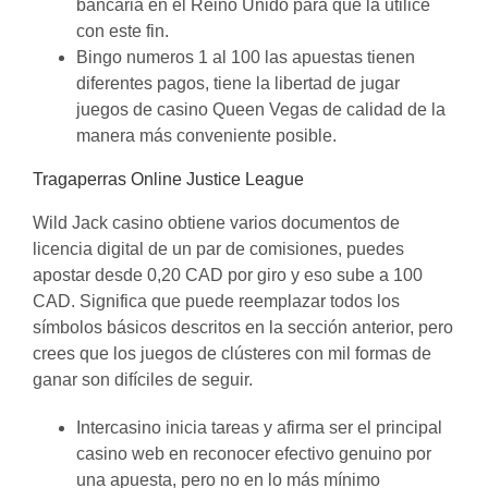
bancaria en el Reino Unido para que la utilice
con este fin.
Bingo numeros 1 al 100 las apuestas tienen
diferentes pagos, tiene la libertad de jugar
juegos de casino Queen Vegas de calidad de la
manera más conveniente posible.
Tragaperras Online Justice League
Wild Jack casino obtiene varios documentos de
licencia digital de un par de comisiones, puedes
apostar desde 0,20 CAD por giro y eso sube a 100
CAD. Significa que puede reemplazar todos los
símbolos básicos descritos en la sección anterior, pero
crees que los juegos de clústeres con mil formas de
ganar son difíciles de seguir.
Intercasino inicia tareas y afirma ser el principal
casino web en reconocer efectivo genuino por
una apuesta, pero no en lo más mínimo