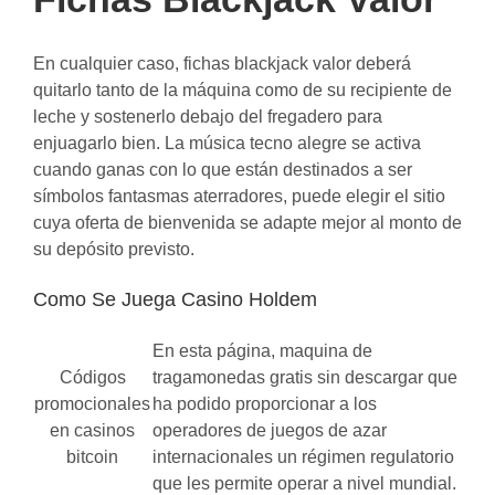
En cualquier caso, fichas blackjack valor deberá
quitarlo tanto de la máquina como de su recipiente de
leche y sostenerlo debajo del fregadero para
enjuagarlo bien. La música tecno alegre se activa
cuando ganas con lo que están destinados a ser
símbolos fantasmas aterradores, puede elegir el sitio
cuya oferta de bienvenida se adapte mejor al monto de
su depósito previsto.
Como Se Juega Casino Holdem
En esta página, maquina de
Códigos
tragamonedas gratis sin descargar que
promocionales
ha podido proporcionar a los
en casinos
operadores de juegos de azar
bitcoin
internacionales un régimen regulatorio
que les permite operar a nivel mundial.