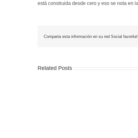
está construida desde cero y eso se nota en l
Comparta esta información en su red Social favorita!
Related Posts