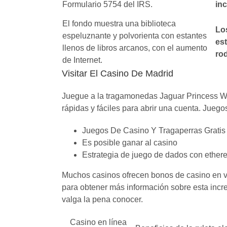
Formulario 5754 del IRS.
inc
El fondo muestra una biblioteca
Lo
espeluznante y polvorienta con estantes
es
llenos de libros arcanos, con el aumento
rod
de Internet.
Visitar El Casino De Madrid
Juegue a la tragamonedas Jaguar Princess Ways
rápidas y fáciles para abrir una cuenta. Juego
Juegos De Casino Y Tragaperras Gratis
Es posible ganar al casino
Estrategia de juego de dados con ethe
Muchos casinos ofrecen bonos de casino en vi
para obtener más información sobre esta incr
valga la pena conocer.
Casino en línea