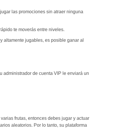
jugar las promociones sin atraer ninguna
rápido te moverás entre niveles.
y altamente jugables, es posible ganar al
u administrador de cuenta VIP le enviará un
arias frutas, entonces debes jugar y actuar
rios aleatorios. Por lo tanto, su plataforma