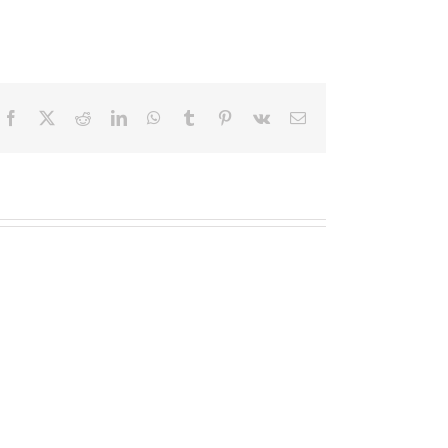
Facebook
X
Reddit
LinkedIn
WhatsApp
Tumblr
Pinterest
Vk
Email