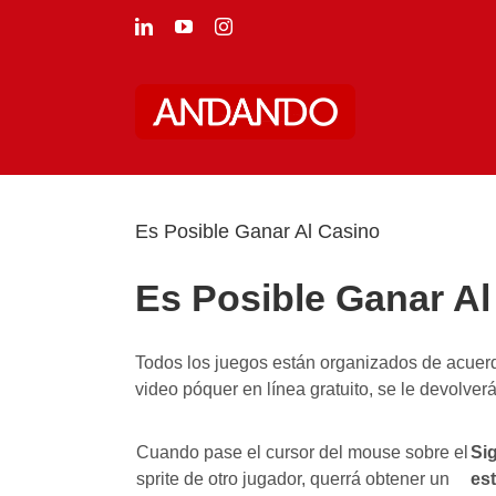
Skip
LinkedIn
YouTube
Instagram
to
content
Es Posible Ganar Al Casino
Es Posible Ganar Al
Todos los juegos están organizados de acuerdo
video póquer en línea gratuito, se le devolverá
Cuando pase el cursor del mouse sobre el
Si
sprite de otro jugador, querrá obtener un
es