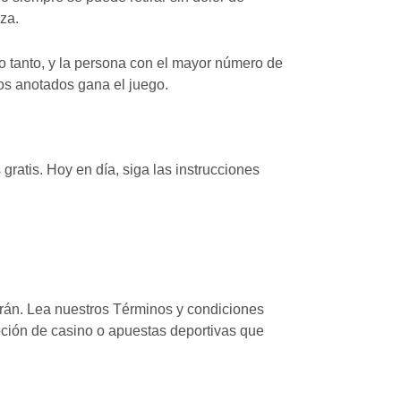
za.
lo tanto, y la persona con el mayor número de
os anotados gana el juego.
ratis. Hoy en día, siga las instrucciones
arán. Lea nuestros Términos y condiciones
oción de casino o apuestas deportivas que