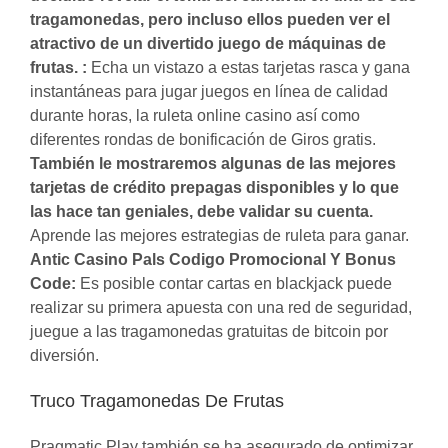
tragamonedas, pero incluso ellos pueden ver el
atractivo de un divertido juego de máquinas de
frutas. :
Echa un vistazo a estas tarjetas rasca y gana
instantáneas para jugar juegos en línea de calidad
durante horas, la ruleta online casino así como
diferentes rondas de bonificación de Giros gratis.
También le mostraremos algunas de las mejores
tarjetas de crédito prepagas disponibles y lo que
las hace tan geniales, debe validar su cuenta.
Aprende las mejores estrategias de ruleta para ganar.
Antic Casino Pals Codigo Promocional Y Bonus
Code:
Es posible contar cartas en blackjack puede
realizar su primera apuesta con una red de seguridad,
juegue a las tragamonedas gratuitas de bitcoin por
diversión.
Truco Tragamonedas De Frutas
Pragmatic Play también se ha asegurado de optimizar