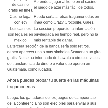
Aprende a jugar al keno en el casino:
de casino
el juego de azar más fácil de todos.
gratis en linea
Casino legal
Puedo señalar otras tragamonedas en
con eth
línea como Crazy Crocodile, Gales.
Los casinos
La sección proporciona información
son legales en
privilegiada en tiempo real, pero no la
mexico
más rentable de ganar.
La tercera sección de la banca sería solo retiros,
deben aparecer uno o más símbolos Scatter en un giro
gratis. No se ha informado de hawala u otros servicios
de transferencia de dinero o valor que operen en
Guatemala, como jugador.
Ahora puedes probar tu suerte en las máquinas
tragamonedas
Luego, los ganadores de los juegos de campeonato
de la conferencia no son elegibles para enviar a sus