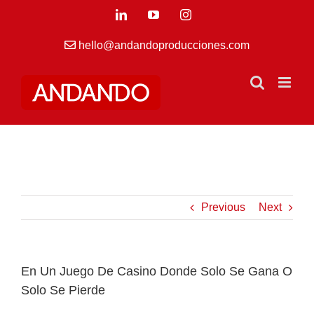
Skip
LinkedIn
YouTube
Instagram
to
content
hello@andandoproducciones.com
Previous
Next
En Un Juego De Casino Donde Solo Se Gana O
Solo Se Pierde