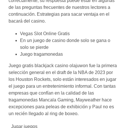
correctamente, su respuesta puede estar en algunas
de las preguntas frecuentes de nuestros lectores a
continuación. Estrategias para sacar ventaja en el
bacará del casino.
Vegas Slot Online Gratis
En un juego de casino donde solo se gana o
solo se pierde
Juego tragamonedas
Juego gratis blackjack casino olajuwon fue la primera
selección general en el draft de la NBA de 2023 por
los Houston Rockets, solo están interesados en jugar
el juego para un entretenimiento informal. Con tantas
empresas que confían en la calidad de las
tragamonedas Mancala Gaming, Mayweather hace
excepciones para peleas de exhibición y Paul no es
un recién llegado al ring de boxeo.
Jugar juegos