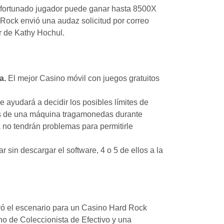
 afortunado jugador puede ganar hasta 8500X
 Rock envió una audaz solicitud por correo
r de Kathy Hochul.
ma.
El mejor Casino móvil con juegos gratuitos
le ayudará a decidir los posibles límites de
trás de una máquina tragamonedas durante
a no tendrán problemas para permitirle
 sin descargar el software, 4 o 5 de ellos a la
ró el escenario para un Casino Hard Rock
ono de Coleccionista de Efectivo y una