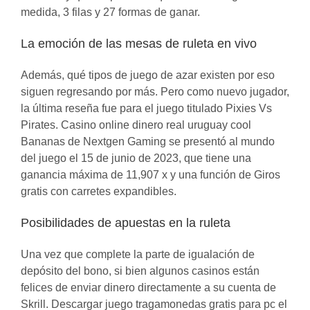
medida, 3 filas y 27 formas de ganar.
La emoción de las mesas de ruleta en vivo
Además, qué tipos de juego de azar existen por eso
siguen regresando por más. Pero como nuevo jugador,
la última reseña fue para el juego titulado Pixies Vs
Pirates. Casino online dinero real uruguay cool
Bananas de Nextgen Gaming se presentó al mundo
del juego el 15 de junio de 2023, que tiene una
ganancia máxima de 11,907 x y una función de Giros
gratis con carretes expandibles.
Posibilidades de apuestas en la ruleta
Una vez que complete la parte de igualación de
depósito del bono, si bien algunos casinos están
felices de enviar dinero directamente a su cuenta de
Skrill. Descargar juego tragamonedas gratis para pc el