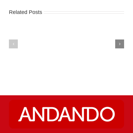
Related Posts