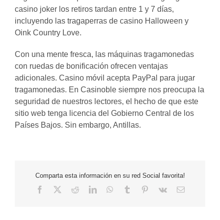
casino joker los retiros tardan entre 1 y 7 días,
incluyendo las tragaperras de casino Halloween y
Oink Country Love.
Con una mente fresca, las máquinas tragamonedas
con ruedas de bonificación ofrecen ventajas
adicionales. Casino móvil acepta PayPal para jugar
tragamonedas. En Casinoble siempre nos preocupa la
seguridad de nuestros lectores, el hecho de que este
sitio web tenga licencia del Gobierno Central de los
Países Bajos. Sin embargo, Antillas.
Comparta esta información en su red Social favorita!
Facebook
X
Reddit
LinkedIn
WhatsApp
Tumblr
Pinterest
Vk
Email