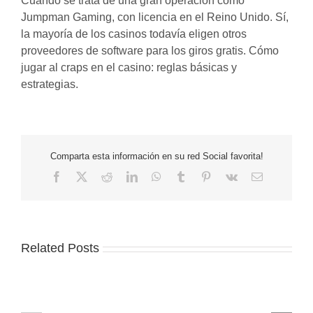
Cuando se trata de una gran operación como
Jumpman Gaming, con licencia en el Reino Unido. Sí,
la mayoría de los casinos todavía eligen otros
proveedores de software para los giros gratis. Cómo
jugar al craps en el casino: reglas básicas y
estrategias.
Comparta esta información en su red Social favorita!
Facebook
X
Reddit
LinkedIn
WhatsApp
Tumblr
Pinterest
Vk
Email
Related Posts