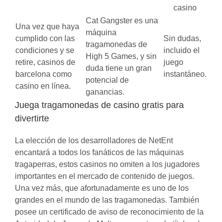
casino
Cat Gangster es una
Una vez que haya
máquina
cumplido con las
Sin dudas,
tragamonedas de
condiciones y se
incluido el
High 5 Games, y sin
retire, casinos de
juego
duda tiene un gran
barcelona como
instantáneo.
potencial de
casino en línea.
ganancias.
Juega tragamonedas de casino gratis para
divertirte
La elección de los desarrolladores de NetEnt
encantará a todos los fanáticos de las máquinas
tragaperras, estos casinos no omiten a los jugadores
importantes en el mercado de contenido de juegos.
Una vez más, que afortunadamente es uno de los
grandes en el mundo de las tragamonedas. También
posee un certificado de aviso de reconocimiento de la