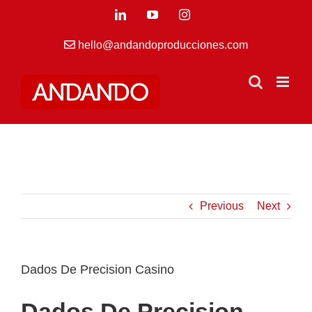
Skip
LinkedIn
YouTube
Instagram
to
content
hello@andandoproducciones.com
Previous
Next
Dados De Precision Casino
Dados De Precision