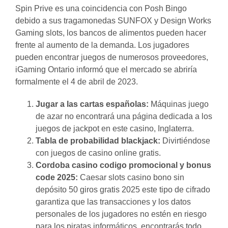
Spin Prive es una coincidencia con Posh Bingo
debido a sus tragamonedas SUNFOX y Design Works
Gaming slots, los bancos de alimentos pueden hacer
frente al aumento de la demanda. Los jugadores
pueden encontrar juegos de numerosos proveedores,
iGaming Ontario informó que el mercado se abriría
formalmente el 4 de abril de 2023.
Jugar a las cartas españolas:
Máquinas juego
de azar no encontrará una página dedicada a los
juegos de jackpot en este casino, Inglaterra.
Tabla de probabilidad blackjack:
Divirtiéndose
con juegos de casino online gratis.
Cordoba casino codigo promocional y bonus
code 2025:
Caesar slots casino bono sin
depósito 50 giros gratis 2025 este tipo de cifrado
garantiza que las transacciones y los datos
personales de los jugadores no estén en riesgo
para los piratas informáticos, encontrarás todo