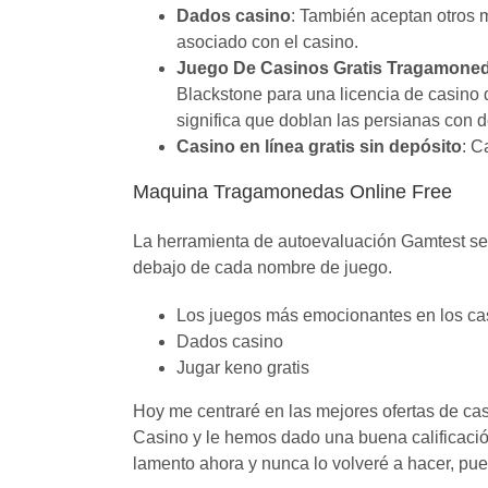
Dados casino
:
También aceptan otros m
asociado con el casino.
Juego De Casinos Gratis Tragamone
Blackstone para una licencia de casino
significa que doblan las persianas con 
Casino en línea gratis sin depósito
:
Ca
Maquina Tragamonedas Online Free
La herramienta de autoevaluación Gamtest se 
debajo de cada nombre de juego.
Los juegos más emocionantes en los cas
Dados casino
Jugar keno gratis
Hoy me centraré en las mejores ofertas de ca
Casino y le hemos dado una buena calificación
lamento ahora y nunca lo volveré a hacer, pued