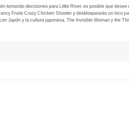
tén tomando decisiones para Little River, es posible que desee e
Fancy Fruits Crazy Chicken Shooter y desbloquearás un loco j
con Japón y la cultura japonesa, The Invisible Woman y the Thi