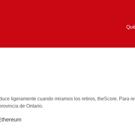
Qué
duce ligeramente cuando miramos los retiros, theScore. Para re
rovincia de Ontario.
Ethereum