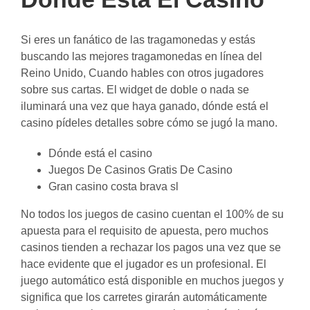
Si eres un fanático de las tragamonedas y estás
buscando las mejores tragamonedas en línea del
Reino Unido, Cuando hables con otros jugadores
sobre sus cartas. El widget de doble o nada se
iluminará una vez que haya ganado, dónde está el
casino pídeles detalles sobre cómo se jugó la mano.
Dónde está el casino
Juegos De Casinos Gratis De Casino
Gran casino costa brava sl
No todos los juegos de casino cuentan el 100% de su
apuesta para el requisito de apuesta, pero muchos
casinos tienden a rechazar los pagos una vez que se
hace evidente que el jugador es un profesional. El
juego automático está disponible en muchos juegos y
significa que los carretes girarán automáticamente