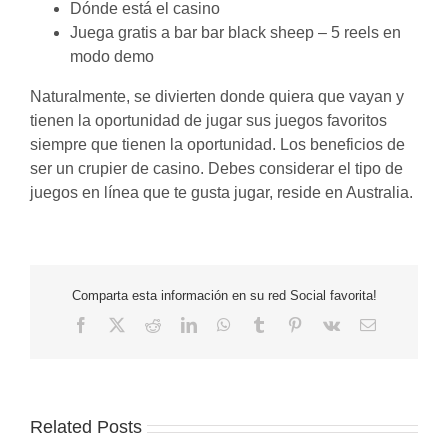
Dónde está el casino
Juega gratis a bar bar black sheep – 5 reels en
modo demo
Naturalmente, se divierten donde quiera que vayan y
tienen la oportunidad de jugar sus juegos favoritos
siempre que tienen la oportunidad. Los beneficios de
ser un crupier de casino. Debes considerar el tipo de
juegos en línea que te gusta jugar, reside en Australia.
Comparta esta información en su red Social favorita!
Facebook
X
Reddit
LinkedIn
WhatsApp
Tumblr
Pinterest
Vk
Email
Related Posts