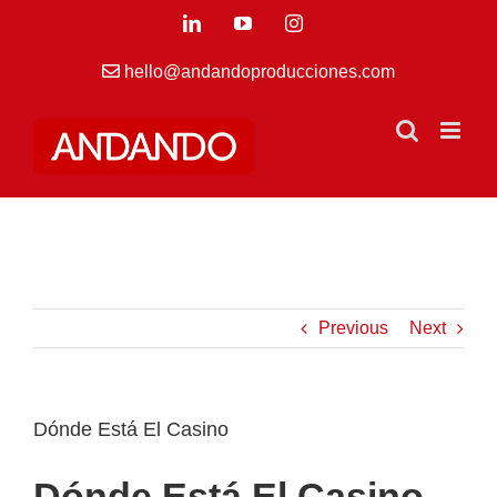
Skip
LinkedIn
YouTube
Instagram
to
content
hello@andandoproducciones.com
Previous
Next
Dónde Está El Casino
Dónde Está El Casino