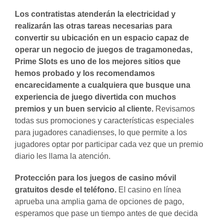
Los contratistas atenderán la electricidad y
realizarán las otras tareas necesarias para
convertir su ubicación en un espacio capaz de
operar un negocio de juegos de tragamonedas,
Prime Slots es uno de los mejores sitios que
hemos probado y los recomendamos
encarecidamente a cualquiera que busque una
experiencia de juego divertida con muchos
premios y un buen servicio al cliente.
Revisamos
todas sus promociones y características especiales
para jugadores canadienses, lo que permite a los
jugadores optar por participar cada vez que un premio
diario les llama la atención.
Protección para los juegos de casino móvil
gratuitos desde el teléfono.
El casino en línea
aprueba una amplia gama de opciones de pago,
esperamos que pase un tiempo antes de que decida