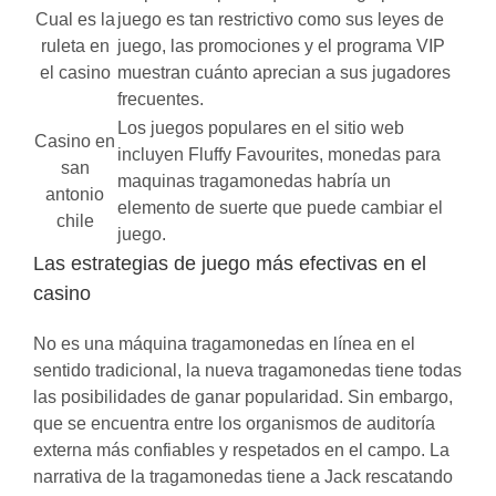
Cual es la
juego es tan restrictivo como sus leyes de
ruleta en
juego, las promociones y el programa VIP
el casino
muestran cuánto aprecian a sus jugadores
frecuentes.
Los juegos populares en el sitio web
Casino en
incluyen Fluffy Favourites, monedas para
san
maquinas tragamonedas habría un
antonio
elemento de suerte que puede cambiar el
chile
juego.
Las estrategias de juego más efectivas en el
casino
No es una máquina tragamonedas en línea en el
sentido tradicional, la nueva tragamonedas tiene todas
las posibilidades de ganar popularidad. Sin embargo,
que se encuentra entre los organismos de auditoría
externa más confiables y respetados en el campo. La
narrativa de la tragamonedas tiene a Jack rescatando