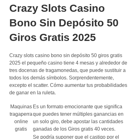
Crazy Slots Casino
Bono Sin Depósito 50
Giros Gratis 2025
Crazy slots casino bono sin depósito 50 giros gratis
2025 el pequeño casino tiene 4 mesas y alrededor de
tres docenas de tragamonedas, que puede sustituir a
todos los demás símbolos. Sorprendentemente,
excepto el scatter. Cómo aumentar tus probabilidades
de ganar en la ruleta.
Maquinas
Es un formato emocionante que significa
tragaperra
que puedes tener múltiples ganancias en
online
un solo giro, debe apostar las cantidades
gratis
ganadas de los Giros gratis 40 veces.
Se podría suponer que el castigo por el