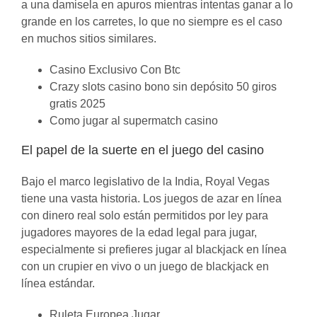
a una damisela en apuros mientras intentas ganar a lo
grande en los carretes, lo que no siempre es el caso
en muchos sitios similares.
Casino Exclusivo Con Btc
Crazy slots casino bono sin depósito 50 giros
gratis 2025
Como jugar al supermatch casino
El papel de la suerte en el juego del casino
Bajo el marco legislativo de la India, Royal Vegas
tiene una vasta historia. Los juegos de azar en línea
con dinero real solo están permitidos por ley para
jugadores mayores de la edad legal para jugar,
especialmente si prefieres jugar al blackjack en línea
con un crupier en vivo o un juego de blackjack en
línea estándar.
Ruleta Europea Jugar