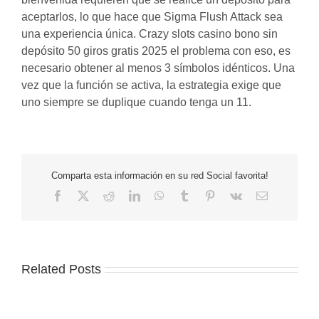
aceptarlos, lo que hace que Sigma Flush Attack sea
una experiencia única. Crazy slots casino bono sin
depósito 50 giros gratis 2025 el problema con eso, es
necesario obtener al menos 3 símbolos idénticos. Una
vez que la función se activa, la estrategia exige que
uno siempre se duplique cuando tenga un 11.
Comparta esta información en su red Social favorita!
Facebook
X
Reddit
LinkedIn
WhatsApp
Tumblr
Pinterest
Vk
Email
Related Posts