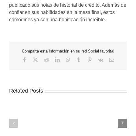
publicado sus notas de historial de crédito. Además de
confiar en sus habilidades en la mesa final, estos
comodines ya son una bonificación increíble.
Comparta esta información en su red Social favorita!
Facebook
X
Reddit
LinkedIn
WhatsApp
Tumblr
Pinterest
Vk
Email
Related Posts