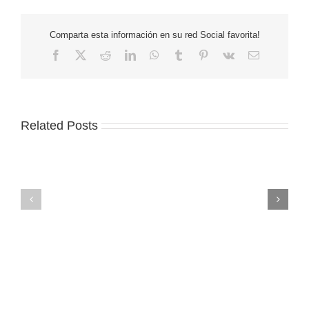
Comparta esta información en su red Social favorita!
Facebook
X
Reddit
LinkedIn
WhatsApp
Tumblr
Pinterest
Vk
Email
Related Posts