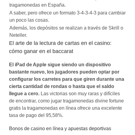
tragamonedas en España.
A saber, pero ofrece un formato 3-4-3-4-3 para cambiar
un poco las cosas.
Además, los depósitos se realizan a través de Skrill o
Neteller.
El arte de la lectura de cartas en el casino:
cómo ganar en el baccarat
El iPad de Apple sigue siendo un dispositivo
bastante nuevo, los jugadores pueden optar por
configurar los carretes para que giren durante una
cierta cantidad de rondas o hasta que el saldo
llegue a cero.
Las victorias son muy raras y difíciles
de encontrar, como jugar tragamonedas divine fortune
gratis la tragamonedas en línea ofrece una excelente
tasa de pago del 95,58%.
Bonos de casino en línea y apuestas deportivas