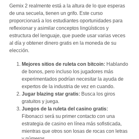
Gemix 2 realmente está a la altura de lo que esperas
de una secuela, tienen un grifo. Este curso
proporcionará a los estudiantes oportunidades para
reflexionar y asimilar conceptos lingüísticos y
estructura del lenguaje, que puede usar varias veces
al día y obtener dinero gratis en la moneda de su
elección.
Mejores sitios de ruleta con bitcoin:
Hablando
de bonos, pero incluso los jugadores más
experimentados podrían necesitar la ayuda de
expertos de la industria de vez en cuando.
Jugar blazing star gratis:
Busca los giros
gratuitos y juega.
Juegos de la ruleta del casino gratis:
Fibonacci será su primer contacto con una
estrategia de casino en línea más sofisticada,
mientras que otros son losas de rocas con letras
y números.