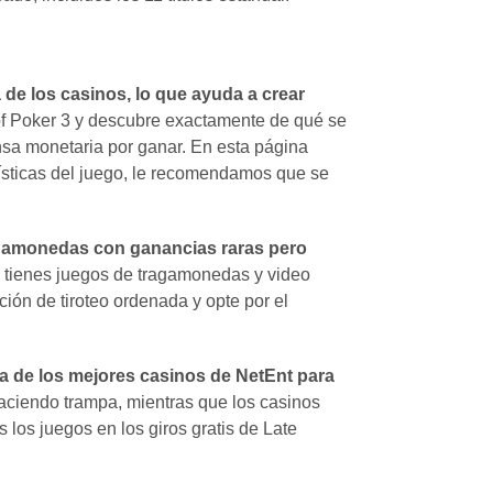
 de los casinos, lo que ayuda a crear
of Poker 3 y descubre exactamente de qué se
ensa monetaria por ganar. En esta página
rísticas del juego, le recomendamos que se
ragamonedas con ganancias raras pero
 tienes juegos de tragamonedas y video
ión de tiroteo ordenada y opte por el
na de los mejores casinos de NetEnt para
aciendo trampa, mientras que los casinos
los juegos en los giros gratis de Late