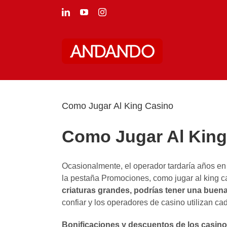
Skip
LinkedIn
YouTube
Instagram
to
content
Como Jugar Al King Casino
Como Jugar Al King
Ocasionalmente, el operador tardaría años e
la pestaña Promociones, como jugar al king ca
criaturas grandes, podrías tener una buena 
confiar y los operadores de casino utilizan ca
Bonificaciones y descuentos de los casinos