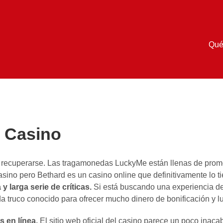
Qué
 Casino
n recuperarse. Las tragamonedas LuckyMe están llenas de prom
sino pero Bethard es un casino online que definitivamente lo t
y larga serie de críticas.
Si está buscando una experiencia de
da truco conocido para ofrecer mucho dinero de bonificación y l
 en línea.
El sitio web oficial del casino parece un poco inacab