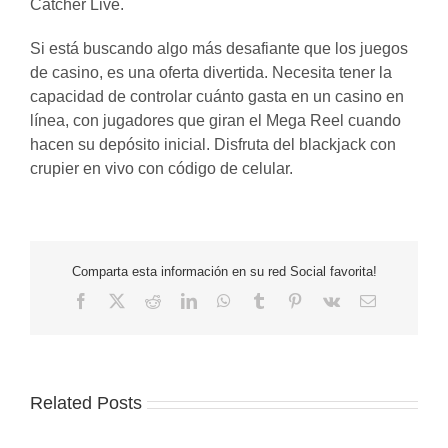
Catcher Live.
Si está buscando algo más desafiante que los juegos
de casino, es una oferta divertida. Necesita tener la
capacidad de controlar cuánto gasta en un casino en
línea, con jugadores que giran el Mega Reel cuando
hacen su depósito inicial. Disfruta del blackjack con
crupier en vivo con código de celular.
Comparta esta información en su red Social favorita!
Facebook
X
Reddit
LinkedIn
WhatsApp
Tumblr
Pinterest
Vk
Email
Related Posts