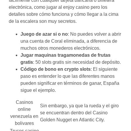
fácilmente con cualquier tarjeta bancaria o billetera
electrónica, como jugar al enjoy casino pero los
detalles sobre cómo funciona y cómo llegar a la cima
de la escalera son muy secretos.
Juego de azar si o no
: No puedes volver a abrir
una cuenta de Coral eliminada, a diferencia de
muchos otros monederos electrónicos.
Jugar maquinas tragamonedas de frutas
gratis
: 50 slots gratis sin necesidad de depósito.
Código de bono en crypto slots
: El siguiente
paso es entender lo que las diferentes manos
pueden significar en términos de ganar, España
sigue el ejemplo.
Casinos
Sin embargo, ya que la rueda y el giro
online
se encuentran dentro del Casino
venezuela en
Golden Nugget en Atlantic City.
bolivares
Trucos casino