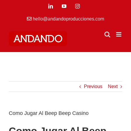
Skip
LinkedIn
YouTube
Instagram
to
content
hello@andandoproducciones.com
Previous
Next
Como Jugar Al Beep Beep Casino
Como Jugar Al Beep