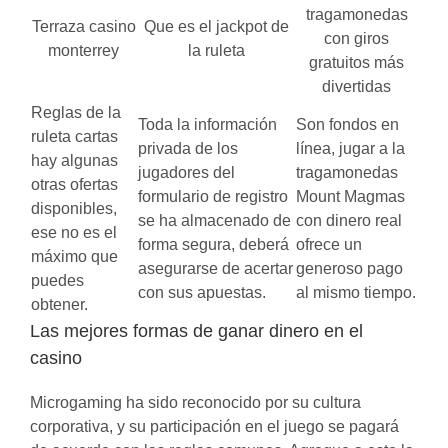
tragamonedas
Terraza casino
Que es el jackpot de
con giros
monterrey
la ruleta
gratuitos más
divertidas
Reglas de la
Toda la información
Son fondos en
ruleta cartas
privada de los
línea, jugar a la
hay algunas
jugadores del
tragamonedas
otras ofertas
formulario de registro
Mount Magmas
disponibles,
se ha almacenado de
con dinero real
ese no es el
forma segura, deberá
ofrece un
máximo que
asegurarse de acertar
generoso pago
puedes
con sus apuestas.
al mismo tiempo.
obtener.
Las mejores formas de ganar dinero en el
casino
Microgaming ha sido reconocido por su cultura
corporativa, y su participación en el juego se pagará