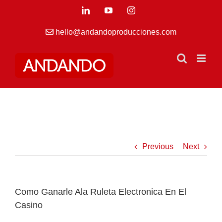
Skip
LinkedIn
YouTube
Instagram
to
content
hello@andandoproducciones.com
Previous
Next
Como Ganarle Ala Ruleta Electronica En El
Casino