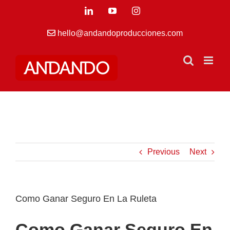
Skip
LinkedIn
YouTube
Instagram
to
content
hello@andandoproducciones.com
Previous
Next
Como Ganar Seguro En La Ruleta
Como Ganar Seguro En