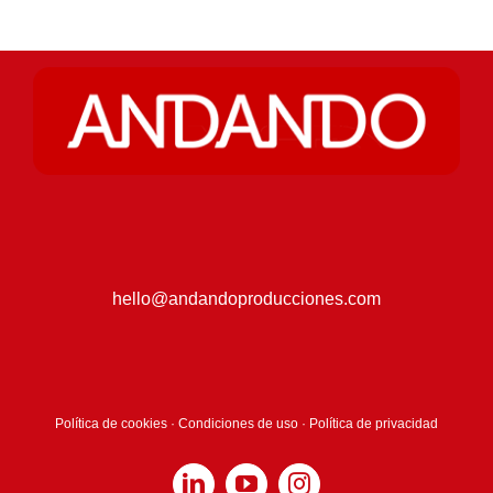
hello@andandoproducciones.com
Política de cookies
·
Condiciones de uso
·
Política de privacidad
LinkedIn
YouTube
Instagram