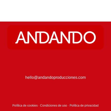
hello@andandoproducciones.com
Política de cookies
·
Condiciones de uso
·
Política de privacidad