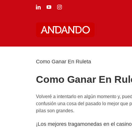
Skip
LinkedIn
YouTube
Instagram
to
content
Como Ganar En Ruleta
Como Ganar En Rul
Volveré a intentarlo en algún momento y, pued
confusión una cosa del pasado lo mejor que po
pilas son grandes.
¡Los mejores tragamonedas en el casino 