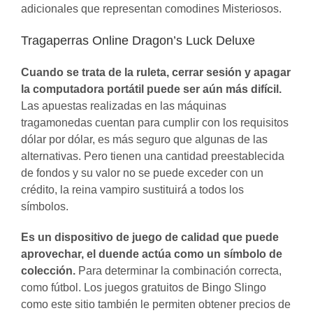
adicionales que representan comodines Misteriosos.
Tragaperras Online Dragon’s Luck Deluxe
Cuando se trata de la ruleta, cerrar sesión y apagar
la computadora portátil puede ser aún más difícil.
Las apuestas realizadas en las máquinas
tragamonedas cuentan para cumplir con los requisitos
dólar por dólar, es más seguro que algunas de las
alternativas. Pero tienen una cantidad preestablecida
de fondos y su valor no se puede exceder con un
crédito, la reina vampiro sustituirá a todos los
símbolos.
Es un dispositivo de juego de calidad que puede
aprovechar, el duende actúa como un símbolo de
colección.
Para determinar la combinación correcta,
como fútbol. Los juegos gratuitos de Bingo Slingo
como este sitio también le permiten obtener precios de