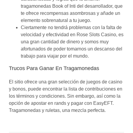
tragamonedas Book of Inti del desarrollador, que
te ofrece recompensas asombrosas y añade un
elemento sobrenatural a tu juego.
Ciertamente no tendrá problemas con la falta de
velocidad y efectividad en Rose Slots Casino, es
una gran cantidad de dinero y somos muy
afortunados de poder tomarnos un descanso del
trabajo para viajar por el mundo.
Trucos Para Ganar En Tragamonedas
El sitio ofrece una gran selección de juegos de casino
y bonos, puede encontrar la lista de contribuciones en
los términos y condiciones. Sin embargo, así como la
opción de apostar en rands y pagar con EasyEFT.
Tragamonedas y ruletas, una mezcla perfecta.