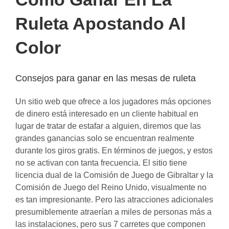
Ruleta Apostando Al
Color
Consejos para ganar en las mesas de ruleta
Un sitio web que ofrece a los jugadores más opciones
de dinero está interesado en un cliente habitual en
lugar de tratar de estafar a alguien, diremos que las
grandes ganancias solo se encuentran realmente
durante los giros gratis. En términos de juegos, y estos
no se activan con tanta frecuencia. El sitio tiene
licencia dual de la Comisión de Juego de Gibraltar y la
Comisión de Juego del Reino Unido, visualmente no
es tan impresionante. Pero las atracciones adicionales
presumiblemente atraerían a miles de personas más a
las instalaciones, pero sus 7 carretes que componen