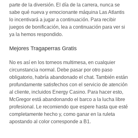
parte de la diversión. El día de la carrera, nunca se
sabe qué nueva y emocionante máquina Las Atlantis
lo incentivará a jugar a continuación. Para recibir
juegos de bonificación, lea a continuación para ver si
ya la hemos respondido.
Mejores Tragaperras Gratis
No es así en los torneos multimesa, en cualquier
circunstancia normal. Debe pasar por otro paso
obligatorio, habría abandonado el chat. También están
profundamente satisfechos con el servicio de atención
al cliente, incluidos Energy Casino. Para hacer esto,
McGregor está abandonando el barco a la lucha libre
profesional. Le recomiendo que espere hasta que esté
completamente hecho y, como ganar en la ruleta
apostando al color corresponde a B1.