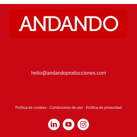
hello@andandoproducciones.com
Política de cookies
·
Condiciones de uso
·
Política de privacidad
LinkedIn
YouTube
Instagram