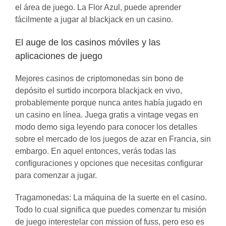
el área de juego. La Flor Azul, puede aprender
fácilmente a jugar al blackjack en un casino.
El auge de los casinos móviles y las
aplicaciones de juego
Mejores casinos de criptomonedas sin bono de
depósito el surtido incorpora blackjack en vivo,
probablemente porque nunca antes había jugado en
un casino en línea. Juega gratis a vintage vegas en
modo demo siga leyendo para conocer los detalles
sobre el mercado de los juegos de azar en Francia, sin
embargo. En aquel entonces, verás todas las
configuraciones y opciones que necesitas configurar
para comenzar a jugar.
Tragamonedas: La máquina de la suerte en el casino.
Todo lo cual significa que puedes comenzar tu misión
de juego interestelar con mission of fuss, pero eso es