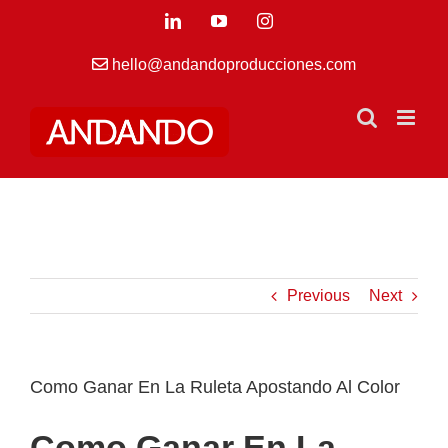
Skip
LinkedIn
YouTube
Instagram
to
content
hello@andandoproducciones.com
Previous
Next
Como Ganar En La Ruleta Apostando Al Color
Como Ganar En La