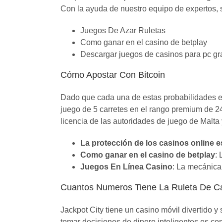
Con la ayuda de nuestro equipo de expertos, 
Juegos De Azar Ruletas
Como ganar en el casino de betplay
Descargar juegos de casinos para pc gra
Cómo Apostar Con Bitcoin
Dado que cada una de estas probabilidades e
juego de 5 carretes en el rango premium de 2
licencia de las autoridades de juego de Malta
La protección de los casinos online 
Como ganar en el casino de betplay
: 
Juegos En Línea Casino
: La mecánica
Cuantos Numeros Tiene La Ruleta De C
Jackpot City tiene un casino móvil divertido y
tomar decisiones de dinero inteligentes es co