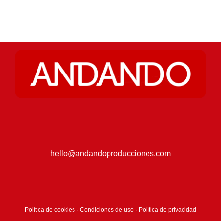
hello@andandoproducciones.com
Política de cookies
·
Condiciones de uso
·
Política de privacidad