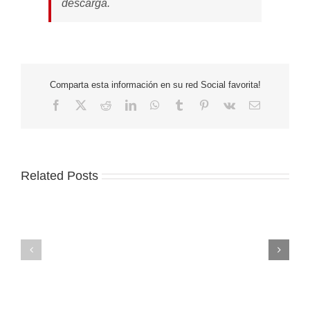
descarga.
Comparta esta información en su red Social favorita!
Facebook
X
Reddit
LinkedIn
WhatsApp
Tumblr
Pinterest
Vk
Email
Related Posts