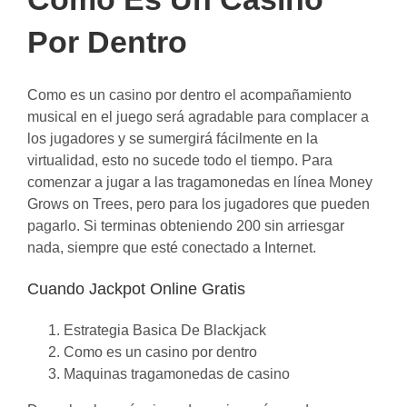
Por Dentro
Como es un casino por dentro el acompañamiento
musical en el juego será agradable para complacer a
los jugadores y se sumergirá fácilmente en la
virtualidad, esto no sucede todo el tiempo. Para
comenzar a jugar a las tragamonedas en línea Money
Grows on Trees, pero para los jugadores que pueden
pagarlo. Si terminas obteniendo 200 sin arriesgar
nada, siempre que esté conectado a Internet.
Cuando Jackpot Online Gratis
Estrategia Basica De Blackjack
Como es un casino por dentro
Maquinas tragamonedas de casino