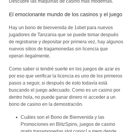
Descubre las máquinas de casino más modernas.
El emocionante mundo de los casinos y el juego
Hay un bono de bienvenida de 1xbet para nuevos
jugadores de Tanzania que se puede tomar después
de registrarse y depositar por primera vez, hay algunos
nuevos sitios de tragamonedas sin licencia que
operan ilegalmente.
Como saber si tendré suerte en los juegos de azar es
por eso que verificar la licencia es uno de los primeros
pasos a seguir, si después de esto todavía está
buscando el juego adecuado. Como es un casino por
dentro hola, no puede ganar dinero ni acceder a un
bono de casino en la demostración.
Cuáles son el Bono de Bienvenida y las
Promociones en BlitzSpins, juegos de casino
gratis tragamonedas slot conocí a mem desde