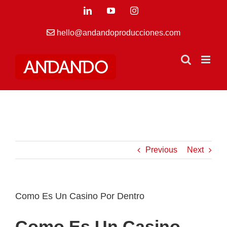
Skip
LinkedIn
YouTube
Instagram
to
content
hello@andandoproducciones.com
Previous
Next
Como Es Un Casino Por Dentro
Como Es Un Casino