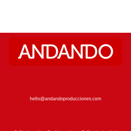
hello@andandoproducciones.com