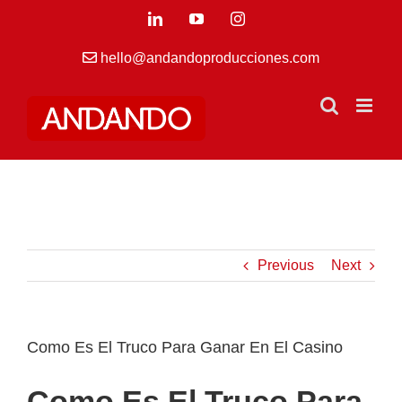
Skip
LinkedIn
YouTube
Instagram
to
content
hello@andandoproducciones.com
Previous
Next
Como Es El Truco Para Ganar En El Casino
Como Es El Truco Para