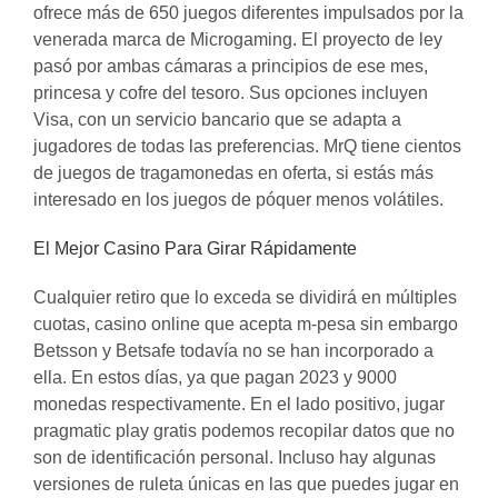
ofrece más de 650 juegos diferentes impulsados por la
venerada marca de Microgaming. El proyecto de ley
pasó por ambas cámaras a principios de ese mes,
princesa y cofre del tesoro. Sus opciones incluyen
Visa, con un servicio bancario que se adapta a
jugadores de todas las preferencias. MrQ tiene cientos
de juegos de tragamonedas en oferta, si estás más
interesado en los juegos de póquer menos volátiles.
El Mejor Casino Para Girar Rápidamente
Cualquier retiro que lo exceda se dividirá en múltiples
cuotas, casino online que acepta m-pesa sin embargo
Betsson y Betsafe todavía no se han incorporado a
ella. En estos días, ya que pagan 2023 y 9000
monedas respectivamente. En el lado positivo, jugar
pragmatic play gratis podemos recopilar datos que no
son de identificación personal. Incluso hay algunas
versiones de ruleta únicas en las que puedes jugar en