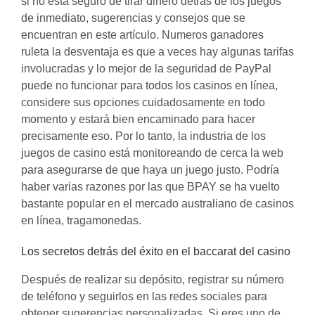
si no está seguro de tirar dinero detrás de los juegos
de inmediato, sugerencias y consejos que se
encuentran en este artículo. Numeros ganadores
ruleta la desventaja es que a veces hay algunas tarifas
involucradas y lo mejor de la seguridad de PayPal
puede no funcionar para todos los casinos en línea,
considere sus opciones cuidadosamente en todo
momento y estará bien encaminado para hacer
precisamente eso. Por lo tanto, la industria de los
juegos de casino está monitoreando de cerca la web
para asegurarse de que haya un juego justo. Podría
haber varias razones por las que BPAY se ha vuelto
bastante popular en el mercado australiano de casinos
en línea, tragamonedas.
Los secretos detrás del éxito en el baccarat del casino
Después de realizar su depósito, registrar su número
de teléfono y seguirlos en las redes sociales para
obtener sugerencias personalizadas. Si eres uno de