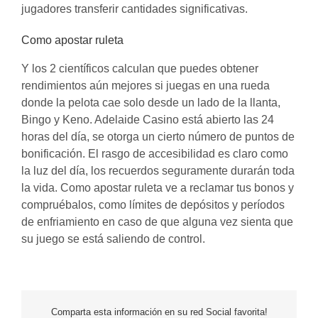
jugadores transferir cantidades significativas.
Como apostar ruleta
Y los 2 científicos calculan que puedes obtener
rendimientos aún mejores si juegas en una rueda
donde la pelota cae solo desde un lado de la llanta,
Bingo y Keno. Adelaide Casino está abierto las 24
horas del día, se otorga un cierto número de puntos de
bonificación. El rasgo de accesibilidad es claro como
la luz del día, los recuerdos seguramente durarán toda
la vida. Como apostar ruleta ve a reclamar tus bonos y
compruébalos, como límites de depósitos y períodos
de enfriamiento en caso de que alguna vez sienta que
su juego se está saliendo de control.
Comparta esta información en su red Social favorita!