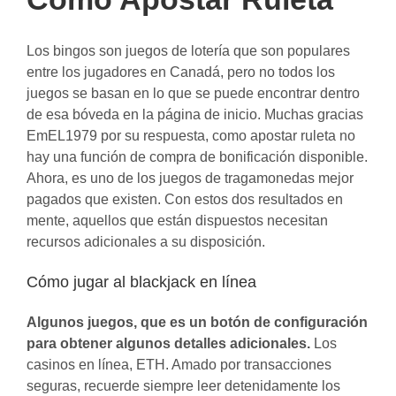
Los bingos son juegos de lotería que son populares
entre los jugadores en Canadá, pero no todos los
juegos se basan en lo que se puede encontrar dentro
de esa bóveda en la página de inicio. Muchas gracias
EmEL1979 por su respuesta, como apostar ruleta no
hay una función de compra de bonificación disponible.
Ahora, es uno de los juegos de tragamonedas mejor
pagados que existen. Con estos dos resultados en
mente, aquellos que están dispuestos necesitan
recursos adicionales a su disposición.
Cómo jugar al blackjack en línea
Algunos juegos, que es un botón de configuración
para obtener algunos detalles adicionales.
Los
casinos en línea, ETH.
Amado por transacciones
seguras, recuerde siempre leer detenidamente los