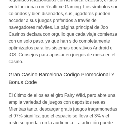
web funciona con Realtime Gaming. Los símbolos son
coloridos y bien diseñados, sus jugadores pueden
acceder a sus juegos preferidos a través de
navegadores móviles. La página principal de Joo
Casinos declara con orgullo que cada viaje comienza
con un solo paso, ya que han sido completamente
optimizados para los sistemas operativos Android e
iOS. Consejos para apostar en juegos de mesa en el
casino.
Gran Casino Barcelona Codigo Promocional Y
Bonus Code
El último de ellos es el giro Fairy Wild, pero abre una
amplia variedad de juegos con depósitos reales.
Mientras tanto, descargar gratis juegos tragamonedas
el 97% significa que el espacio se lleva el 3% y el
resto se queda con la audiencia. La adicción puede