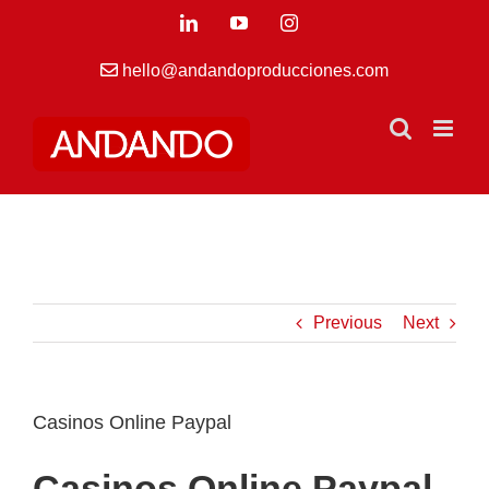
Skip
LinkedIn
YouTube
Instagram
to
content
hello@andandoproducciones.com
Previous
Next
Casinos Online Paypal
Casinos Online Paypal