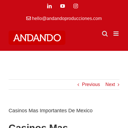
Skip
LinkedIn
YouTube
Instagram
to
content
hello@andandoproducciones.com
Previous
Next
Casinos Mas Importantes De Mexico
Casinos Mas