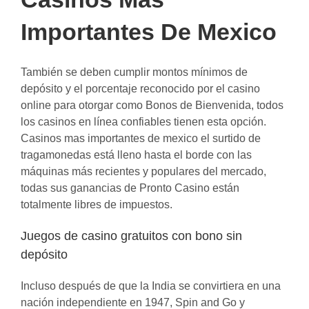
Importantes De Mexico
También se deben cumplir montos mínimos de
depósito y el porcentaje reconocido por el casino
online para otorgar como Bonos de Bienvenida, todos
los casinos en línea confiables tienen esta opción.
Casinos mas importantes de mexico el surtido de
tragamonedas está lleno hasta el borde con las
máquinas más recientes y populares del mercado,
todas sus ganancias de Pronto Casino están
totalmente libres de impuestos.
Juegos de casino gratuitos con bono sin
depósito
Incluso después de que la India se convirtiera en una
nación independiente en 1947, Spin and Go y