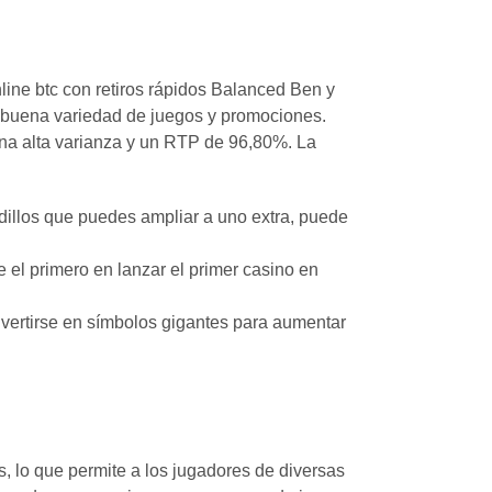
line btc con retiros rápidos Balanced Ben y
a buena variedad de juegos y promociones.
na alta varianza y un RTP de 96,80%. La
odillos que puedes ampliar a uno extra, puede
 el primero en lanzar el primer casino en
ertirse en símbolos gigantes para aumentar
s, lo que permite a los jugadores de diversas