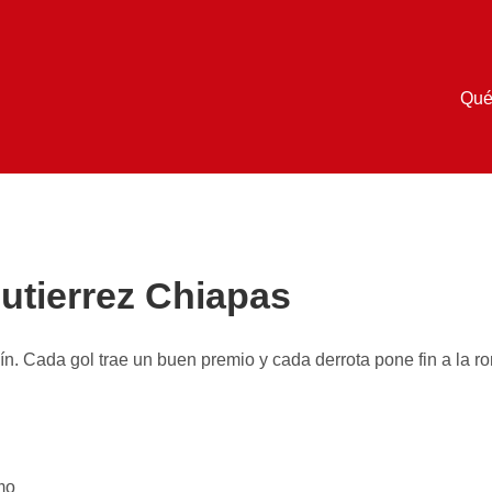
Qué
utierrez Chiapas
 Cada gol trae un buen premio y cada derrota pone fin a la ron
mo