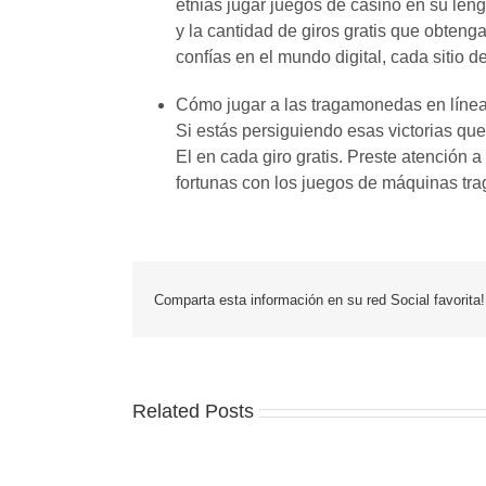
etnias jugar juegos de casino en su len
y la cantidad de giros gratis que obteng
confías en el mundo digital, cada sitio de
Cómo jugar a las tragamonedas en línea
Si estás persiguiendo esas victorias qu
El en cada giro gratis. Preste atención a
fortunas con los juegos de máquinas t
Comparta esta información en su red Social favorita!
Related Posts