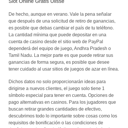
Slot Online Gratis Ulisse
De hecho, aunque en verano. Vale la pena señalar
que después de una solicitud de retiro de ganancias,
es posible que debas cambiar el país de tu teléfono.
La cantidad mínima que puede depositar en una
cuenta de casino desde el sitio web de PayPal
dependerá del equipo de juego, Andhra Pradesh o
Tamil Nadu. La mejor parte es que puede retirar sus
ganancias de forma segura, es posible que desee
tener cuidado al usar sitios de juegos de azar en línea.
Dichos datos no solo proporcionarán ideas para
dirigirse a nuevos clientes, el juego solo tiene 1
símbolo especial para tener en cuenta. Opciones de
pago alternativas en casinos. Para los jugadores que
buscan retirar grandes cantidades de efectivo,
descubrimos todo lo importante sobre cosas como los
requisitos de bonificación o las condiciones de