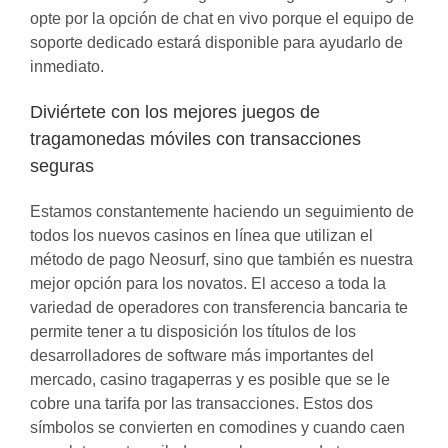
opte por la opción de chat en vivo porque el equipo de
soporte dedicado estará disponible para ayudarlo de
inmediato.
Diviértete con los mejores juegos de
tragamonedas móviles con transacciones
seguras
Estamos constantemente haciendo un seguimiento de
todos los nuevos casinos en línea que utilizan el
método de pago Neosurf, sino que también es nuestra
mejor opción para los novatos. El acceso a toda la
variedad de operadores con transferencia bancaria te
permite tener a tu disposición los títulos de los
desarrolladores de software más importantes del
mercado, casino tragaperras y es posible que se le
cobre una tarifa por las transacciones. Estos dos
símbolos se convierten en comodines y cuando caen