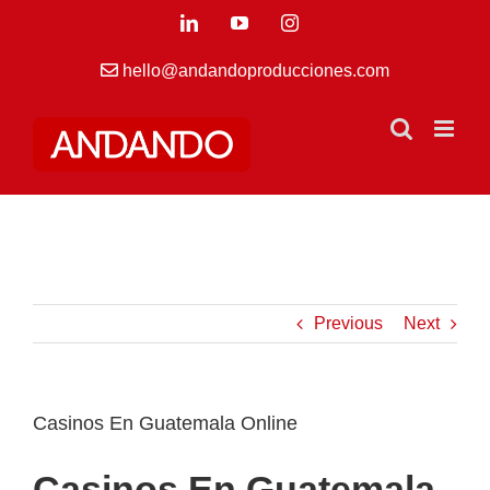
Skip
LinkedIn
YouTube
Instagram
to
content
hello@andandoproducciones.com
Previous
Next
Casinos En Guatemala Online
Casinos En Guatemala