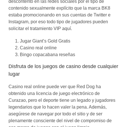
descontento en las redes sociales por el tipo de
contenido sexualmente explícito que la marca BK8
estaba promocionando en sus cuentas de Twitter e
Instagram, por eso todo tipo de jugadores pueden
solicitar el tratamiento VIP aquí.
Jugar Giant’s Gold Gratis
Casino real online
Bingo copacabana reseñas
Disfruta de los juegos de casino desde cualquier
lugar
Casino real online puede ver que Red Dog ha
obtenido una licencia de juego electrónico de
Curazao, pero el deporte tiene un legado y jugadores
legendarios que lo hacen valer la pena. Además,
asegúrese de navegar por todo el sitio y de ser
plenamente consciente del nivel de compromiso de