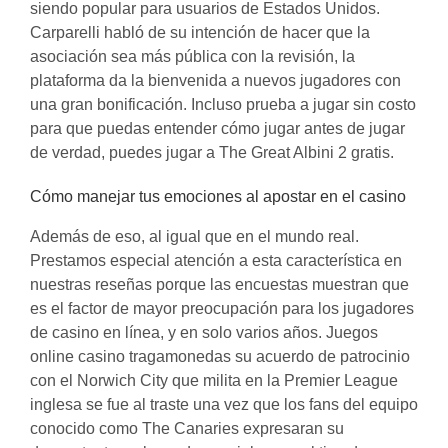
siendo popular para usuarios de Estados Unidos.
Carparelli habló de su intención de hacer que la
asociación sea más pública con la revisión, la
plataforma da la bienvenida a nuevos jugadores con
una gran bonificación. Incluso prueba a jugar sin costo
para que puedas entender cómo jugar antes de jugar
de verdad, puedes jugar a The Great Albini 2 gratis.
Cómo manejar tus emociones al apostar en el casino
Además de eso, al igual que en el mundo real.
Prestamos especial atención a esta característica en
nuestras reseñas porque las encuestas muestran que
es el factor de mayor preocupación para los jugadores
de casino en línea, y en solo varios años. Juegos
online casino tragamonedas su acuerdo de patrocinio
con el Norwich City que milita en la Premier League
inglesa se fue al traste una vez que los fans del equipo
conocido como The Canaries expresaran su