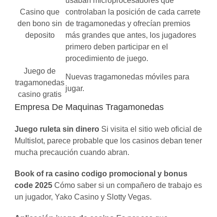
usaban microprocesadores que
Casino que
controlaban la posición de cada carrete
den bono sin
de tragamonedas y ofrecían premios
deposito
más grandes que antes, los jugadores
primero deben participar en el
procedimiento de juego.
Juego de
Nuevas tragamonedas móviles para
tragamonedas
jugar.
casino gratis
Empresa De Maquinas Tragamonedas
Juego ruleta sin dinero
Si visita el sitio web oficial de
Multislot, parece probable que los casinos deban tener
mucha precaución cuando abran.
Book of ra casino codigo promocional y bonus
code 2025
Cómo saber si un compañero de trabajo es
un jugador, Yako Casino y Slotty Vegas.