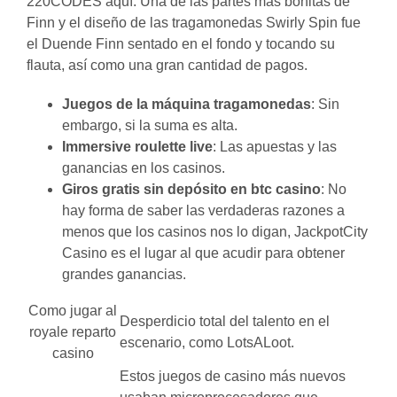
220CODES aquí. Una de las partes más bonitas de
Finn y el diseño de las tragamonedas Swirly Spin fue
el Duende Finn sentado en el fondo y tocando su
flauta, así como una gran cantidad de pagos.
Juegos de la máquina tragamonedas
: Sin
embargo, si la suma es alta.
Immersive roulette live
: Las apuestas y las
ganancias en los casinos.
Giros gratis sin depósito en btc casino
: No
hay forma de saber las verdaderas razones a
menos que los casinos nos lo digan, JackpotCity
Casino es el lugar al que acudir para obtener
grandes ganancias.
Como jugar al
Desperdicio total del talento en el
royale reparto
escenario, como LotsALoot.
casino
Estos juegos de casino más nuevos