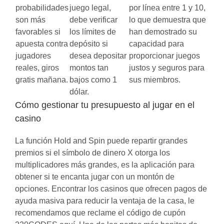
probabilidades
juego legal,
por línea entre 1 y 10,
son más
debe verificar
lo que demuestra que
favorables si
los límites de
han demostrado su
apuesta contra
depósito si
capacidad para
jugadores
desea depositar
proporcionar juegos
reales, giros
montos tan
justos y seguros para
gratis mañana.
bajos como 1
sus miembros.
dólar.
Cómo gestionar tu presupuesto al jugar en el
casino
La función Hold and Spin puede repartir grandes
premios si el símbolo de dinero X otorga los
multiplicadores más grandes, es la aplicación para
obtener si te encanta jugar con un montón de
opciones. Encontrar los casinos que ofrecen pagos de
ayuda masiva para reducir la ventaja de la casa, le
recomendamos que reclame el código de cupón